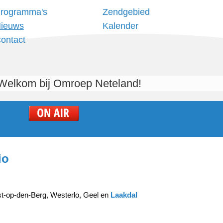
rogramma's
Zendgebied
ieuws
Kalender
ontact
Welkom bij Omroep Neteland!
io
t-op-den-Berg, Westerlo, Geel en 
Laakdal