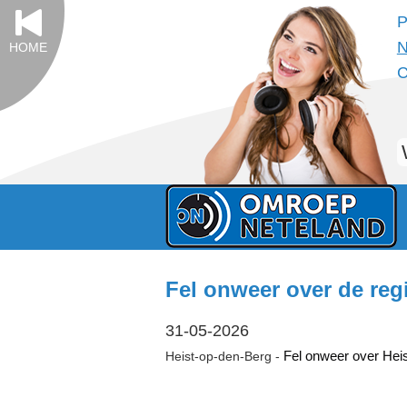
P
N
HOME
C
Fel onweer over de reg
31-05-2026
Fel onweer over Heis
Heist-op-den-Berg -